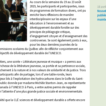
Au cours de la semaine du 19 au 23 août
2019, les participants et participantes, issus
18 avri
de programmes de formation divers, ont pu
Nouvel
enrichir leurs réflexions de manière
publié
interdisciplinaire sur les enjeux d’une
mainte
éducation à l’environnement et au
développement durable fondée sur des
principes de pédagogie critique,
d’engagement citoyen et d’enseignement des
controverses. Se sont également joints à eux,
pour les deux dernières journées de la
mmissions scolaires du Québec afin de réfléchir conjointement aux
s objectifs de développement durable de l’UNESCO.
eliers, une soirée « Littérature jeunesse et musique » a permis aux
richesse de la littérature jeunesse, sa portée et sa pertinence sociale,
achement à la nature et à nos valeurs de solidarité et de justice. Trois
rticipants afin de partager, lors d’une table-ronde, leurs
eux liés à l’exploitation des hydrocarbures dans le Golfe du Saint-
 public donnée par madame Michèle Stanton-Jean, ex-représentante
nada à l’UNESCO à Paris, a entre autres permis de rappeler
 l’atteinte d’une plus grande justice sociale et environnementale.
lité que la CLÉ sciences et développement durable a offerte encore