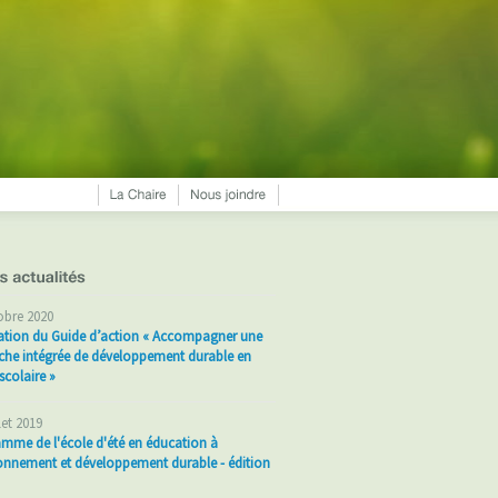
obre 2020
ation du Guide d’action « Accompagner une
he intégrée de développement durable en
scolaire »
llet 2019
mme de l'école d'été en éducation à
ronnement et développement durable - édition