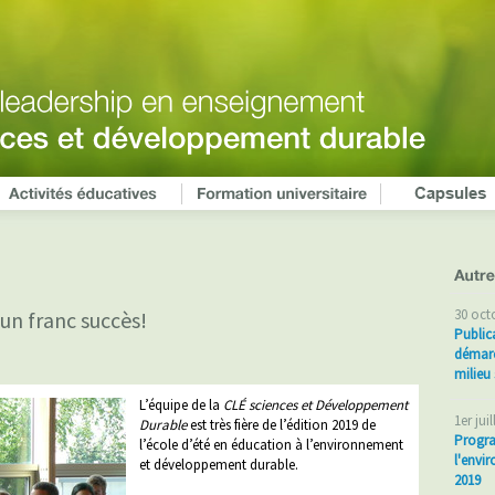
30 oct
 un franc succès!
Public
démarc
milieu 
L’équipe de la
CLÉ sciences et Développement
1er jui
Durable
est très fière de l’édition 2019 de
Progra
l’école d’été en éducation à l’environnement
l'envi
et développement durable.
2019